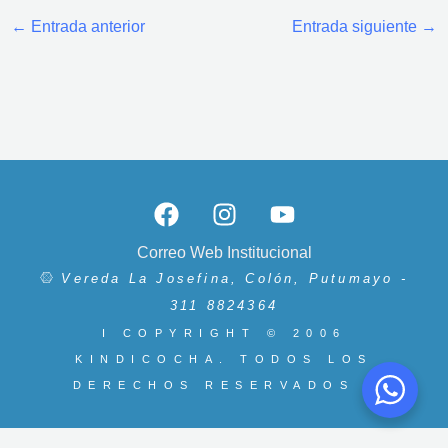
←
Entrada anterior
Entrada siguiente
→
F
I
Y
a
n
o
c
s
u
Correo Web Institucional
e
t
t
Vereda La Josefina, Colón, Putumayo -
b
a
u
311 8824364
o
g
b
I COPYRIGHT © 2006
o
r
e
KINDICOCHA. TODOS LOS
k
a
DERECHOS RESERVADOS I
m