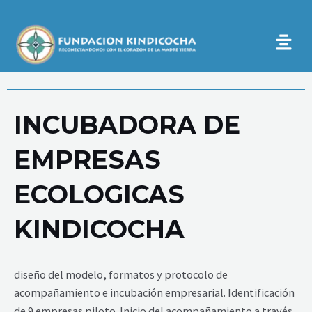
Ir
al
contenido
INCUBADORA DE
EMPRESAS
ECOLOGICAS
KINDICOCHA
diseño del modelo, formatos y protocolo de
acompañamiento e incubación empresarial. Identificación
de 9 empresas piloto. Inicio del acompañamiento a través