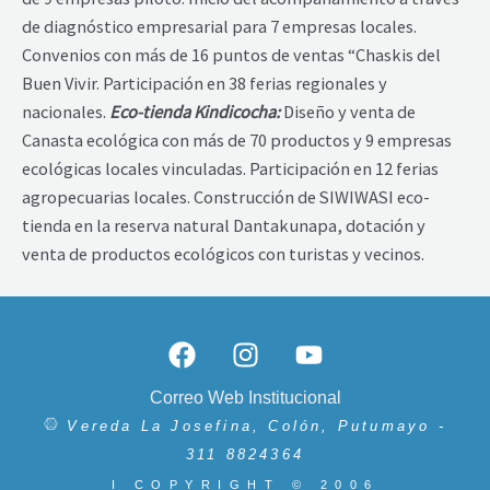
de diagnóstico empresarial para 7 empresas locales.
Convenios con más de 16 puntos de ventas “Chaskis del
Buen Vivir. Participación en 38 ferias regionales y
nacionales.
Eco-tienda Kindicocha:
Diseño y venta de
Canasta ecológica con más de 70 productos y 9 empresas
ecológicas locales vinculadas. Participación en 12 ferias
agropecuarias locales. Construcción de SIWIWASI eco-
tienda en la reserva natural Dantakunapa, dotación y
venta de productos ecológicos con turistas y vecinos.
F
I
Y
a
n
o
c
s
u
Correo Web Institucional
e
t
t
Vereda La Josefina, Colón, Putumayo -
b
a
u
311 8824364
o
g
b
I COPYRIGHT © 2006