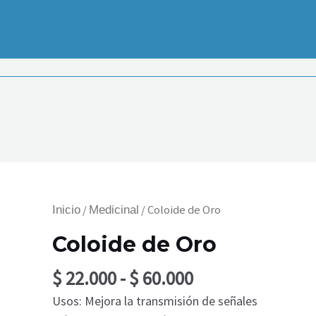
Rango
Coloide
/
/ Coloide de Oro
Inicio
Medicinal
de
de
Coloide de Oro
precios:
Oro
desde
cantidad
$
22.000
-
$
60.000
$ 22.000
Usos: Mejora la transmisión de señales
hasta