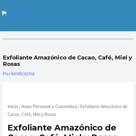
Ir
al
contenido
Exfoliante Amazónico de Cacao, Café, Miel y
Rosas
Por
kindicocha
Exfoliante
Amazónico
de
/
/ Exfoliante Amazónico de
Inicio
Aseo Personal y Cosmética
Cacao,
Cacao, Café, Miel y Rosas
Café,
Exfoliante Amazónico de
Miel
y