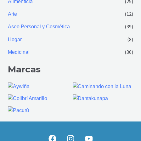
(25)
Alimenticia
(12)
Arte
(39)
Aseo Personal y Cosmética
(8)
Hogar
(30)
Medicinal
Marcas
F
I
Y