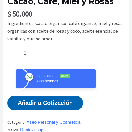
Cacao, Café, Miel y Rosas
Rosas
$
50.000
cantidad
Ingredientes: Cacao orgánico, café orgánico, miel y rosas
orgánicas con aceite de rosas y coco, aceite esencial de
vainilla y mucho amor.
Dantakunapa
Online
Contáctenos
Añadir a Cotización
Categoría:
Aseo Personal y Cosmética
Marca:
Dantakunapa