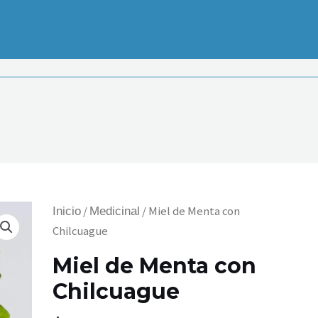
Miel
/
/ Miel de Menta con
Inicio
Medicinal
de
Chilcuague
Menta
Miel de Menta con
con
Chilcuague
Chilcuague
cantidad