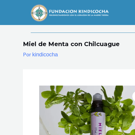
Ir
al
contenido
Miel de Menta con Chilcuague
Por
kindicocha