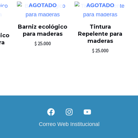
AGOTADO
AGOTADO
Barniz ecológico
Tintura
para maderas
Repelente para
ico
maderas
ra
$
25.000
$
25.000
F
I
Y
a
n
o
c
s
u
Correo Web Institucional
e
t
t