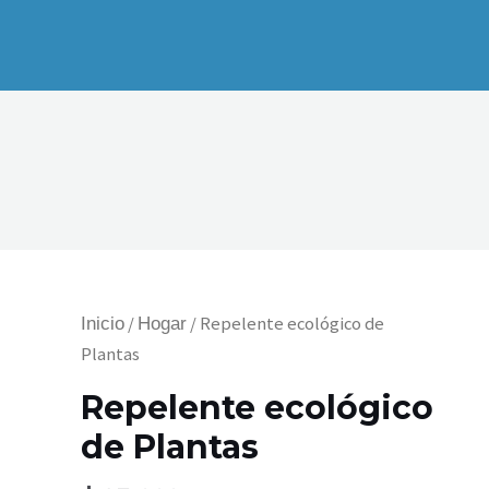
Repelente
/
/ Repelente ecológico de
Inicio
Hogar
ecológico
Plantas
de
Repelente ecológico
Plantas
de Plantas
cantidad