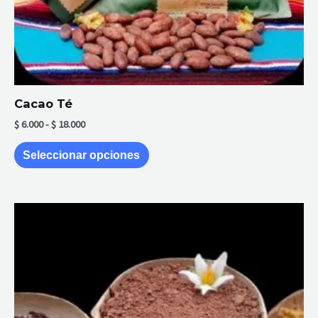
la
página
de
producto
Cacao Té
$
6.000
-
$
18.000
Seleccionar opciones