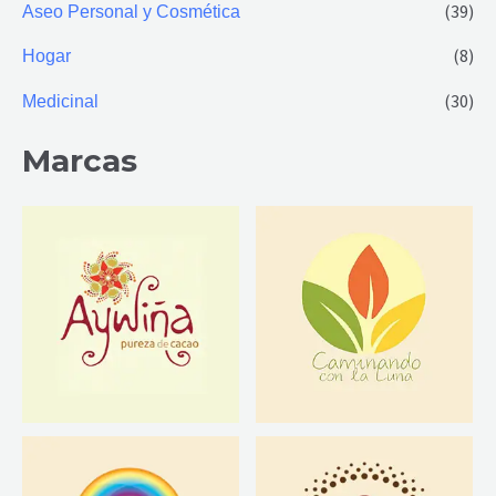
(39)
Aseo Personal y Cosmética
m
m
(8)
Hogar
o
o
(30)
Medicinal
Marcas