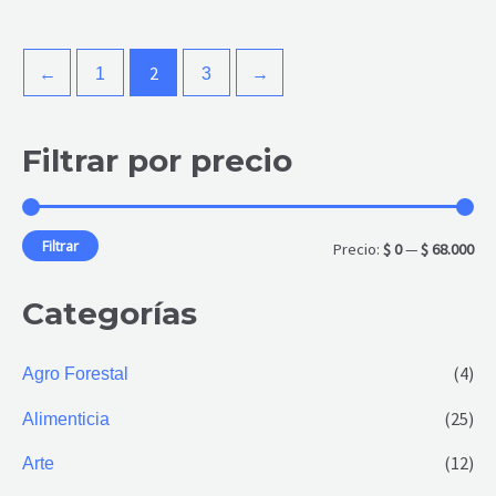
2
←
1
3
→
Filtrar por precio
P
P
r
r
e
e
Filtrar
Precio:
$ 0
—
$ 68.000
c
c
Categorías
i
i
o
o
(4)
Agro Forestal
m
m
(25)
Alimenticia
í
á
n
x
(12)
Arte
i
i